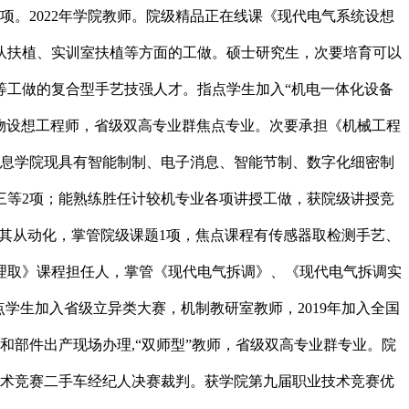
项。2022年学院教师。院级精品正在线课《现代电气系统设想
队扶植、实训室扶植等方面的工做。硕士研究生，次要培育可以
等工做的复合型手艺技强人才。指点学生加入“机电一体化设备
信产物设想工程师，省级双高专业群焦点专业。次要承担《机械工程
消息学院现具有智能制制、电子消息、智能节制、数字化细密制
、三等2项；能熟练胜任计较机专业各项讲授工做，获院级讲授竞
及其从动化，掌管院级课题1项，焦点课程有传感器取检测手艺、
理取》课程担任人，掌管《现代电气拆调》、《现代电气拆调实
学生加入省级立异类大赛，机制教研室教师，2019年加入全国
部件出产现场办理,“双师型”教师，省级双高专业群专业。院
业技术竞赛二手车经纪人决赛裁判。获学院第九届职业技术竞赛优