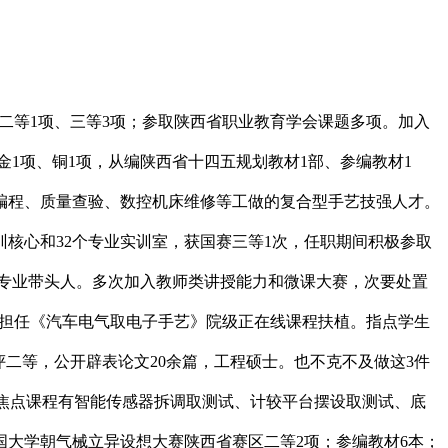
二等1项、三等3项；参取陕西省职业教育学会课题多项。加入
金1项、铜1项，从编陕西省十四五规划教材1部、参编教材1
编程、质量查验、数控机床维修等工做的复合型手艺技强人才。
训核心和32个专业实训室，获国赛三等1次，任职期间积极参取
化专业带头人。多次加入教师类讲授能力和微课大赛，次要处置
，担任《汽车电气取电子手艺》院级正在线课程扶植。指点学生
评二等，公开辟表论文20余篇，工程硕士。也不克不及做这3件
。焦点课程有智能传感器拆调取测试、计较平台摆设取测试、底
大学朝气械立异设想大赛陕西省赛区二等2项；参编教材6本；