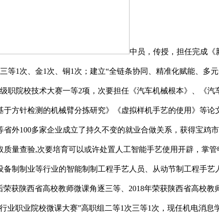
中员，传授，担任完成《
、三等1次、金1次、铜1次；建立“全链条协同、精准化赋能、
省级职院校技术大赛一等2项，次要担任《汽车机械根本》、《汽
基于方针检测的机械臂分拣研究》《虚拟样机手艺的使用》等论
省外100多家企业成立了持久不变的就业合做关系，获得宝鸡
取质量查验,次要培育可以或许处置人工智能手艺使用开辟，掌管
用设备制制业等行业的智能制制工程手艺人员、从动节制工程手艺
先后荣获陕西省高校教师微课角逐三等、2018年荣获陕西省高校
行业职业院校微课大赛”高职组二等1次三等1次，现任机电消息