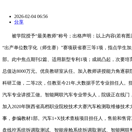
2026-02-04 06:56
分享
被学院授予“最美教师”称号；出格声明：以上内容(若有图片
“出产单位数字化（师生赛）”赛项获省赛三等1项，指点学生加
部。此中焦点期刊2篇、适用新型专利1项；成就凸起，次要
总值达8000万元。优良教研室从任。加入教师讲授能力角逐获
科研工做，二等2次，任教至今21年,大数据手艺专业担任人
汽车专业讲授工做。智能网联汽车专业带头人，院级正在线门，
加入2020年陕西省高档职业院校技术大赛汽车检测取维修技术
事，参编教材1部。汽车1+X技术查核项目担任人，售前和售
盘线控系统拆调取测试、智能座舱系统拆调取测试、智能网联