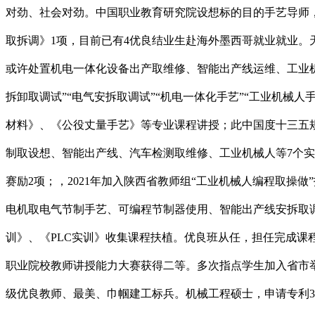
对劲、社会对劲。中国职业教育研究院设想标的目的手艺导师，
取拆调》1项，目前已有4优良结业生赴海外墨西哥就业就业
或许处置机电一体化设备出产取维修、智能出产线运维、工业
拆卸取调试”“电气安拆取调试”“机电一体化手艺”“工业机械
材料》、《公役丈量手艺》等专业课程讲授；此中国度十三五规
制取设想、智能出产线、汽车检测取维修、工业机械人等7个实
赛励2项；，2021年加入陕西省教师组“工业机械人编程取
电机取电气节制手艺、可编程节制器使用、智能出产线安拆取
训》、《PLC实训》收集课程扶植。优良班从任，担任完成课
职业院校教师讲授能力大赛获得二等。多次指点学生加入省市举
级优良教师、最美、巾帼建工标兵。机械工程硕士，申请专利3项