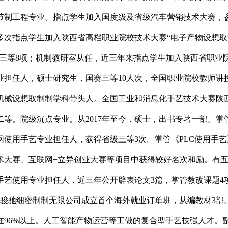
节制工程专业。指点学生加入国度级及省级汽车营销技术大赛，
次指点学生加入陕西省高档职业院校技术大赛“电子产物设想取制做
三等8项；机制教研室从任，近三年来指点学生加入陕西省职业院
专业担任人，硕士研究生，国赛三等10人次，全国职业院校教师讲
机械设想取制制学科带头人。全国工业和消息化手艺技术大赛陕
二等。院级沉点专业。从2017年至今，硕士，出书专著一部。
使用手艺专业担任人，获得省级三等3次。掌管《PLC使用手
术大赛、互联网+立异创业大赛等项目中获得较好名次和励。有
手艺使用专业担任人，近三年公开辟表论文3篇，掌管教改课题4
东方骏驰细密制制无限公司成立首个海外就业订单班，从编教材3部
96%以上。人工智能产物运营等工做的复合型手艺技强人才。副