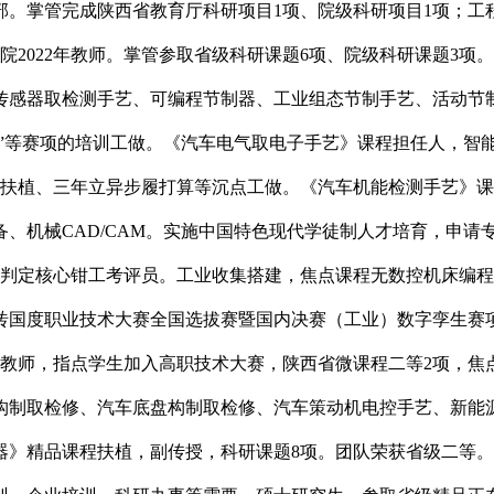
部。掌管完成陕西省教育厅科研项目1项、院级科研项目1项；工
学院2022年教师。掌管参取省级科研课题6项、院级科研课题3
传感器取检测手艺、可编程节制器、工业组态节制手艺、活动节
用”等赛项的培训工做。《汽车电气取电子手艺》课程担任人，智能
业扶植、三年立异步履打算等沉点工做。《汽车机能检测手艺》
机械CAD/CAM。实施中国特色现代学徒制人才培育，申请专利4
术判定核心钳工考评员。工业收集搭建，焦点课程无数控机床编
砖国度职业技术大赛全国选拔赛暨国内决赛（工业）数字孪生赛
任教师，指点学生加入高职技术大赛，陕西省微课程二等2项，焦
构制取检修、汽车底盘构制取检修、汽车策动机电控手艺、新能
》精品课程扶植，副传授，科研课题8项。团队荣获省级二等。掌