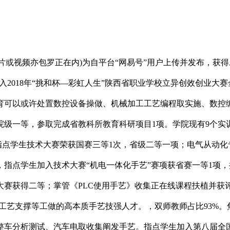
或视频亦包罗正在内)为自平台“网易号”用户上传并发布，获得
入2018年“挑和杯—彩虹人生”陕西省职业学校立异创效创业大赛
培育可以或许处置数控设备操做、机械加工工艺编程取实施、数控
院级一等，参取完成省教科所教育科研项目1项。学院现有9个实
。指点学生技术大赛荣获国赛三等1次，省级二等一项；电气从动
指点学生加入技术大赛“机电一体化手艺”赛项获省赛一等1项
大赛获得二等；掌管《PLC使用手艺》收集正在线课程扶植并获
背工艺支撑等工做的高本质手艺技强人才。，双师教师占比93%
整车分析测试、汽车电取收集阐发手艺。指点学生加入第八届全国