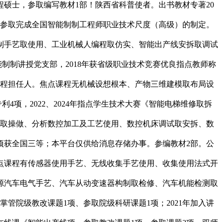
程硕士，参取编写教材1部！陕西省科普使者。出书教材专著20
项。参取完成全国智能制制工程师职业技术尺度（高级）的制定。
制手艺取使用、工业机械人编程取仿实、智能出产线安拆取调试
制制讲授党支部，2018年获省级职业技术竞赛优良指点教师称
课程担任人。焦点课程无机械设想根本、产物三维建模取布局设
项，2022、2024年指点学生技术大赛《智能电梯维修取拆
程取操做、分析数控加工及工艺使用、数控机床调试取安拆、数
项获全国三等；本平台仅供给消息存储办事。参编教材2部。公
点课程有传感器使用手艺、无线收集手艺使用、收集使用法式开
源汽车电气手艺、汽车从动变速器构制取检修、汽车机能检测取
管院级教改课题1项、参取院级科研课题1项；2021年加入讲