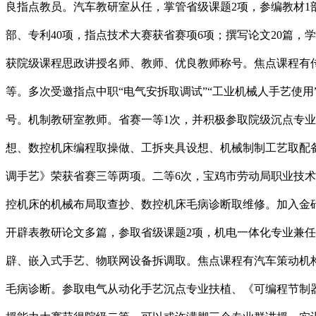
良指点教员。汽车教研室从任，掌管省级课题2项，参编教材1
部、专利40项，指点技术大赛获省赛项6项；撰写论文20篇，
获院级课程思政讲授名师、教师、优良教师称号。焦点课程有
等。多次受邀指点中职“电气安拆取调试”“工业机械人手艺使
号。机制教研室教师。省赛一等1次，并积极参取院级沉点专
想、数控机床编程取操做、工拆夹具设想、机械制制工艺取配备、
调手艺》荣获省赛三等两项。二等6次，宝鸡市劳动局职业技
控机床的机械布局取查抄、数控机床毛病诊断取维修。加入金
开辟表教研论文多篇，参取省级课题2项，机电一体化专业兼
辟、嵌入式手艺、物联网设备拆调取。焦点课程有汽车策动机
毛病诊断。参取电气从动化手艺沉点专业扶植、《可编程节制器