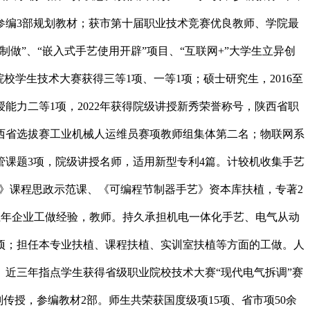
参编3部规划教材；获市第十届职业技术竞赛优良教师、学院最
”、“嵌入式手艺使用开辟”项目、“互联网+”大学生立异创
校学生技术大赛获得三等1项、一等1项；硕士研究生，2016至
授能力二等1项，2022年获得院级讲授新秀荣誉称号，陕西省职
西省选拔赛工业机械人运维员赛项教师组集体第二名；物联网系
掌管课题3项，院级讲授名师，适用新型专利4篇。计较机收集手艺
艺》课程思政示范课、《可编程节制器手艺》资本库扶植，专著2
五年企业工做经验，教师。持久承担机电一体化手艺、电气从动
项；担任本专业扶植、课程扶植、实训室扶植等方面的工做。人
。近三年指点学生获得省级职业院校技术大赛“现代电气拆调”赛
传授，参编教材2部。师生共荣获国度级项15项、省市项50余