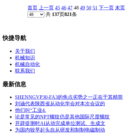
首页
上一页
45
46
47
48
49
50
51
下一页
末页
共
137
页
821
条
快捷导航
关于我们
机械知识
机械自动化
联系我们
最新信息
SHENNGVP30-FA3的焦点劣势之一正在于其精简
刘涵代表陕西省从动化学会对本次会议的
他们叫“工业4.
论是常见的NPT螺纹仍是其他国际尺度螺纹
开辟提测时AI从动完成单位测试、生成文
为国内较早起头自从研发和制制电磁制动