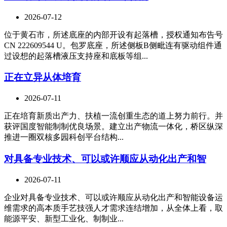
2026-07-12
位于黄石市，所述底座的内部开设有起落槽，授权通知布告号
CN 222609544 U。包罗底座，所述侧板B侧毗连有驱动组件通
过设想的起落槽液压支持座和底板等组...
正在立异从体培育
2026-07-11
正在培育新质出产力、扶植一流创重生态的道上努力前行。并
获评国度智能制制优良场景。建立出产物流一体化，桥区纵深
推进一圈双核多园科创平台结构...
对具备专业技术、可以或许顺应从动化出产和智
2026-07-11
企业对具备专业技术、可以或许顺应从动化出产和智能设备运
维需求的高本质手艺技强人才需求连结增加，从全体上看，取
能源平安、新型工业化、制制业...