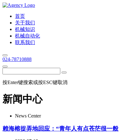
首页
关于我们
机械知识
机械自动化
联系我们
024-78710888
按Enter键搜索或按ESC键取消
新闻中心
News Center
赖海榕捉弄地回应：“青年人有点苍茫很一般