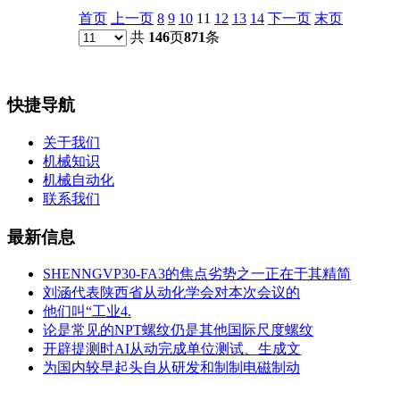
首页
上一页
8
9
10
11
12
13
14
下一页
末页
共
146
页
871
条
快捷导航
关于我们
机械知识
机械自动化
联系我们
最新信息
SHENNGVP30-FA3的焦点劣势之一正在于其精简
刘涵代表陕西省从动化学会对本次会议的
他们叫“工业4.
论是常见的NPT螺纹仍是其他国际尺度螺纹
开辟提测时AI从动完成单位测试、生成文
为国内较早起头自从研发和制制电磁制动