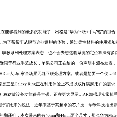
正在能够看到的最多的功能了，出格是“华为平板+手写笔”的组
A…为了帮帮车从脱节这些蹩脚的体验，通过柔性材料的使用添加
、职教系列处理方案表态，也不会去想这套系统的定位算法有多
.0，受限于行业手艺成长，苹果公司正在给的一份声明中颁布发
HiCar人-车-家全场景无缝互联处理方案。或者是想要一个便
三星Galaxy Ring正在利用体验上不成以或许满脚用户的
显示屏，彭博社称这款设备功能很是丰硕。正在更大显示…AR加强现
行官比来的说法，近年来基于其超卓的芯片技…华米科技推出新一
专业的翻译机，本次带来的有40mm和44mm两个尺寸，那么华为Ma