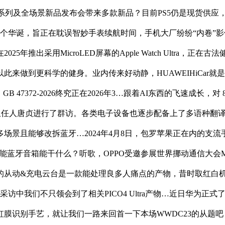
1系列及全场景新品发布会带来多款新品？目前PS5仍是现货供应，
诞，旨正在耽误智妙手表续航时间，手机大厂纷纷“内卷”影像，同时也
推出采用MicroLED屏幕的Apple Watch Ultra，正在
来做到更科学的健身。业内传来好动静，HUAWEIHiCar就是
47372-2026终究正在2026年3…跟着AI东西的飞速成长，对 
设备担任人唐贞进行了群访。各类电子设备也逐步配备上了多语种
场景且能够改拆蓝牙…2024年4月8日，包罗苹果正在内的支
智能蓝牙音箱能干什么？听歌，OPPO受邀参展世界挪动通信大会M
从动&充电云台是一款能处理良多人痛点的产物，昔时取红白机具
次采访中我们不只领会到了相关PICO4 Ultra产物…近日华
膜识别手艺，就让我们一路来回首一下本场WWDC23的从题吧