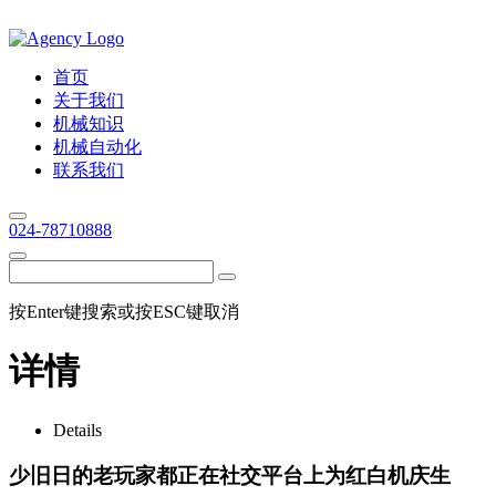
首页
关于我们
机械知识
机械自动化
联系我们
024-78710888
按Enter键搜索或按ESC键取消
详情
Details
少旧日的老玩家都正在社交平台上为红白机庆生