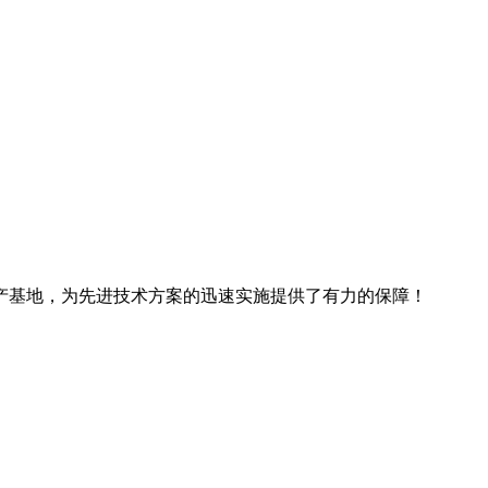
产基地，为先进技术方案的迅速实施提供了有力的保障！