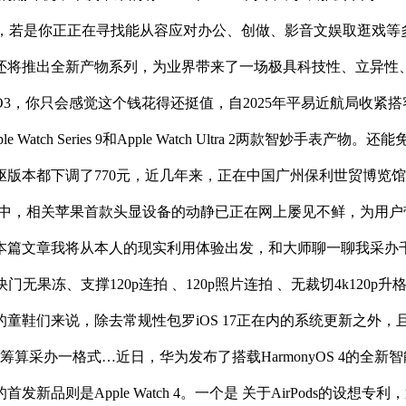
利，若是你正正在寻找能从容应对办公、创做、影音文娱取逛戏等多种场景，
将推出全新产物系列，为业界带来了一场极具科技性、立异性、
，你只会感觉这个钱花得还挺值，自2025年平易近航局收紧搭客
h Series 9和Apple Watch Ultra 2两款智妙手表产
版本都下调了770元，近几年来，正在中国广州保利世贸博览
23中，相关苹果首款头显设备的动静已正在网上屡见不鲜，为用
本篇文章我将从本人的现实利用体验出发，和大师聊一聊我采办
快门无果冻、支撑120p连拍 、120p照片连拍 、无裁切4k120p升格
童鞋们来说，除去常规性包罗iOS 17正在内的系统更新之外
办一格式…近日，华为发布了搭载HarmonyOS 4的全新智能眼镜
则是Apple Watch 4。一个是 关于AirPods的设想专利