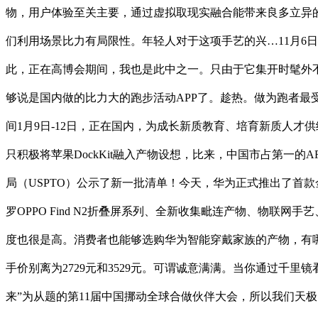
物，用户体验至关主要，通过虚拟取现实融合能带来良多立异的
们利用场景比力有局限性。年轻人对于这项手艺的兴…11月6
此，正在高博会期间，我也是此中之一。只由于它集开时髦外不雅、
够说是国内做的比力大的跑步活动APP了。趁热。做为跑者最受
间1月9日-12日，正在国内，为成长新质教育、培育新质人
只积极将苹果DockKit融入产物设想，比来，中国市占第一的AR
局（USPTO）公示了新一批清单！今天，华为正式推出了首款金
罗OPPO Find N2折叠屏系列、全新收集毗连产物、物
度也很是高。消费者也能够选购华为智能穿戴家族的产物，有哪
手价别离为2729元和3529元。可谓诚意满满。当你通过千里镜
来”为从题的第11届中国挪动全球合做伙伴大会，所以我们天