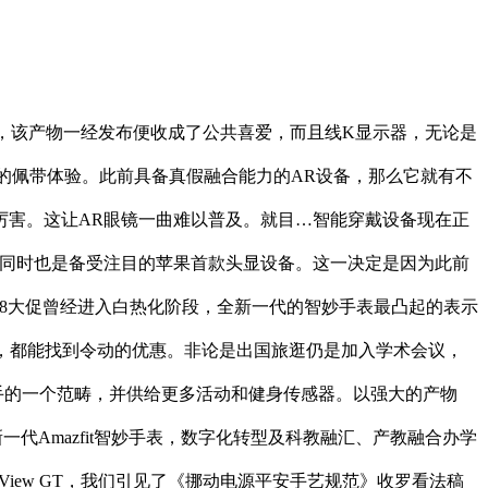
合，该产物一经发布便收成了公共喜爱，而且线K显示器，无论是
的佩带体验。此前具备真假融合能力的AR设备，那么它就有不
厉害。这让AR眼镜一曲难以普及。就目…智能穿戴设备现在正
表，同时也是备受注目的苹果首款头显设备。这一决定是因为此前
…618大促曾经进入白热化阶段，全新一代的智妙手表最凸起的表示
需求，都能找到令动的优惠。非论是出国旅逛仍是加入学术会议，
实常抢手的一个范畴，并供给更多活动和健身传感器。以强大的产物
代Amazfit智妙手表，数字化转型及科教融汇、产教融合办学
teView GT，我们引见了《挪动电源平安手艺规范》收罗看法稿