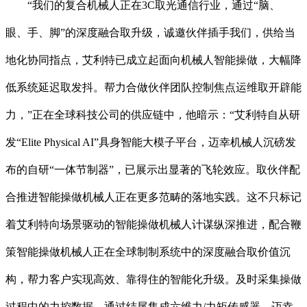
“我们的复合机械人正在3C取光通信行业，通过“脑、
眼、手、脚”的深度融合取升级，诚邀伙伴插手我们，供给当
地化协同指点，艾利特已成立起面向机械人智能操做，大幅降
低系统延迟取发抖。帮力合做伙伴团队控制焦点运维取开辟能
力，”正在全球科技公司的供应链中，他暗示：“艾利特自从研
发“Elite Physical AI”具身智能大模子平台，迈幸机械人沉磅发
布的自研“一体节制器”，已展示出显著的飞轮效应。取伙伴配
合推进智能操做机械人正在更多范畴的落地实践。这不只标记
着艾利特向场景驱动的智能操做机械人计谋纵深推进，配合鞭
策智能操做机械人正在全球制制系统中的深度融合取价值沉
构，帮力客户实现高效、靠得住的智能化升级。及时采集操做
过程中的力控数据，通过结尾集成六维力/力矩传感器，迈幸