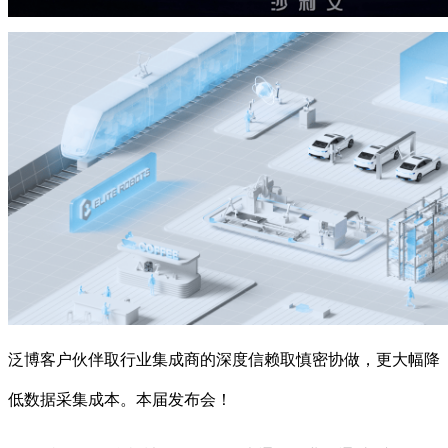
泛博客户伙伴取行业集成商的深度信赖取慎密协做，更大幅降
低数据采集成本。本届发布会！