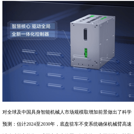
对全球及中国具身智能机械人市场规模取增加前景做出了科学
预测：估计2024至2030年，底盘驻车不变系统确保机械臂高速