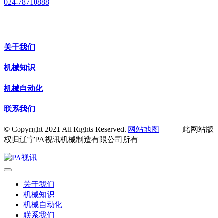
024-78710888
关于我们
机械知识
机械自动化
联系我们
© Copyright 2021 All Rights Reserved.
网站地图
此网站版
权归辽宁PA视讯机械制造有限公司所有
关于我们
机械知识
机械自动化
联系我们