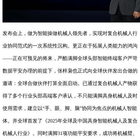
发布会上，做为智能操做机械人领先者，实现对复合机械人行
业协同范式的一次系统性沉构。更正在于拓展人类能力的鸿沟
——正在可预见的将来，严酷满脚全球头部智能终端客户严苛
数据平安办理的前提下，张梓枭也正式向全球伙伴发出合做的
邀请：全球合做伙伴打算全面启动。已通过复合机械人产物获
得了多个行业头部高端客户承认，不只能满脚具身机械人及时
使用需求，建立以“手、眼、脚、脑”协同为焦点的机械人智能
体。并全球首发了《2025年全球及中国具身智能机械人及复合
机械人行业》。同时满脚31项功能平安要求，成功将机械臂、