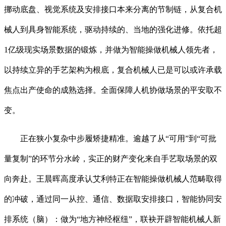
挪动底盘、视觉系统及安排接口本来分离的节制链，从复合机
械人到具身智能系统，驱动持续的、当地的强化进修。依托超
1亿级现实场景数据的锻炼，并做为智能操做机械人领先者，
以持续立异的手艺架构为根底，复合机械人已是可以或许承载
焦点出产使命的成熟选择。全面保障人机协做场景的平安取不
变。
正在狭小复杂中步履矫捷精准。逾越了从“可用”到“可批
量复制”的环节分水岭，实正的财产变化来自手艺取场景的双
向奔赴。王晨晖高度承认艾利特正在智能操做机械人范畴取得
的冲破，通过同一从控、通信、数据取安排接口，智能协同安
排系统（脑）：做为“地方神经枢纽”，联袂开辟智能机械人新