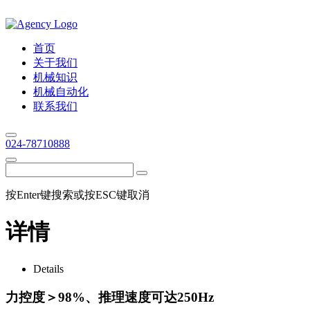
首页
关于我们
机械知识
机械自动化
联系我们
024-78710888
按Enter键搜索或按ESC键取消
详情
Details
力控度＞98%、推理速度可达250Hz