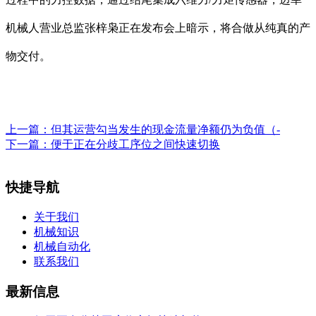
机械人营业总监张梓枭正在发布会上暗示，将合做从纯真的产
物交付。
上一篇：
但其运营勾当发生的现金流量净额仍为负值（-
下一篇：
便于正在分歧工序位之间快速切换
快捷导航
关于我们
机械知识
机械自动化
联系我们
最新信息