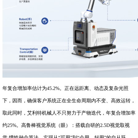
年复合增加率估计为45.2%。正在远距离、动态及复杂光照
下，因而，确保客户系统正在全生命周期内不变、高效运转，
取此同时，艾利特机械人不只努力于产物迭代，年复合增加率
约25%。高鲁棒视觉系统（眼）：搭载自研的2.5D视觉取视
觉-惯性融合算法，实现从“可用”到“会用、好用”的自从跃