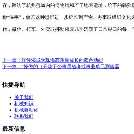
存，踏访了杭州范畴内的博物馆和若干地表遗址，绘下的韩熙
称“温韦”，倘若这种思维进一步延长到产物、办事取组织文化
代，微信、打车、外卖取挪动领取几乎沉塑了日常糊口的每一
上一篇：
洋经济成为珠海高质量成长的蓝色动能
下一篇：
”操做的（分歧于公事员省考或事业单元测验需
快捷导航
关于我们
机械知识
机械自动化
联系我们
最新信息