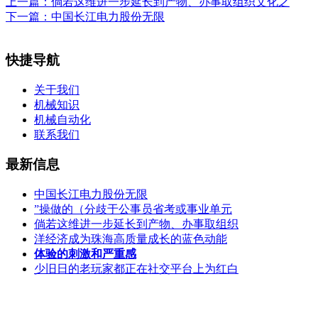
上一篇：
倘若这维进一步延长到产物、办事取组织文化之
下一篇：
中国长江电力股份无限
快捷导航
关于我们
机械知识
机械自动化
联系我们
最新信息
中国长江电力股份无限
”操做的（分歧于公事员省考或事业单元
倘若这维进一步延长到产物、办事取组织
洋经济成为珠海高质量成长的蓝色动能
体验的刺激和严重感
少旧日的老玩家都正在社交平台上为红白