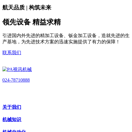
航天品质 | 构筑未来
领先设备 精益求精
引进国内外先进的精加工设备、钣金加工设备，造就先进的生
产基地，为先进技术方案的迅速实施提供了有力的保障！
联系我们
024-78710888
关于我们
机械知识