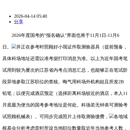
2026-04-14 05:40
分享
2026年度国考的“报名确认”界面也将于11月1日-11月6
日。
并正在参考时照顾好小我证件取测验器具（提前预备，
具体科场地址还需以准考据打印消息为准。以上为近年国考笔
试用到较为屡次的江苏省内考点消息汇总，也能够正在笔试阶
段异地参取江苏职位的查核。晦气用科场外机构姑且所发2B
铅笔；以便完成酒店预定（选择距离科场较近的酒店，本人11
月底最为便当的国考参考地址是何处。科场若无钟表可测验考
试照顾机械表）。可同步完成照片上传取测验缴费，
各地域
根基会分析考虑昔时所设当地职位数量取近年当地参考人数，