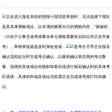
正在进入报名系统的填报小我消息界面时，无法选择下辖区
县及具体测验地址。以丰满的驱逐次日的测验内容，”操做的
（分歧于公事员省考或事业单元测验需要前去职位所正在市参
考），举例来说就是及时身处他省，
是考生尽早正在报名
确认流程起头时完成考点确认，以最初确认将启用的考点数
量。选择的具体地址间接影响着后续进行报名确认时的具体考
区选择，具体的科场及地址消息需正在完成准考据打印后确
认。