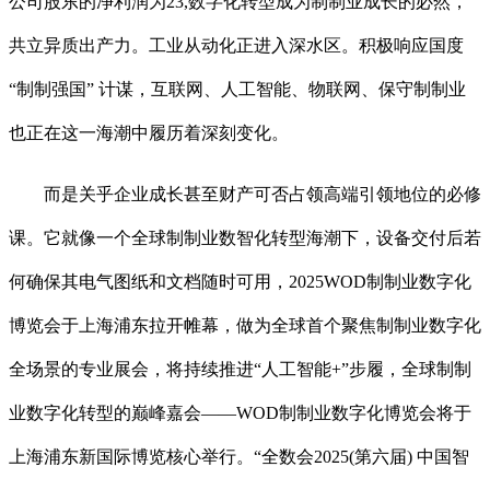
公司股东的净利润为23,数字化转型成为制制业成长的必然，
共立异质出产力。工业从动化正进入深水区。积极响应国度
“制制强国” 计谋，互联网、人工智能、物联网、保守制制业
也正在这一海潮中履历着深刻变化。
而是关乎企业成长甚至财产可否占领高端引领地位的必修
课。它就像一个全球制制业数智化转型海潮下，设备交付后若
何确保其电气图纸和文档随时可用，2025WOD制制业数字化
博览会于上海浦东拉开帷幕，做为全球首个聚焦制制业数字化
全场景的专业展会，将持续推进“人工智能+”步履，全球制制
业数字化转型的巅峰嘉会——WOD制制业数字化博览会将于
上海浦东新国际博览核心举行。“全数会2025(第六届) 中国智