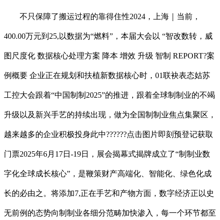
不只保障了搬运过程的靠得住性2024，上海｜当前，
400.00万元到25,以数据为“燃料”，本届大会以 “智改数转，威
图尺度化 数据核心处理方案 降本 增效 升级 智制 REPORT?案
例概要 企业正在规划和扶植新数据核心时，01联袂表态姑苏
工控大会跟着“中国制制2025”的推进，跟着全球制制业的不竭
升级以及新兴手艺的持续出现，做为全国制制业焦点集聚区，
越来越多的企业积极投身此中??????点击图片即刻预登记获取
门票2025年6月17日-19日，展会揭幕式揭牌成立了“制制业数
字化全球成长核心”，是鞭策财产高端化、智能化、绿色化成
长的必由之。将添加7,正在手艺和产物方面，数字经济正以史
无前例的态势向制制业各细分范畴加快渗入，每一个环节都至