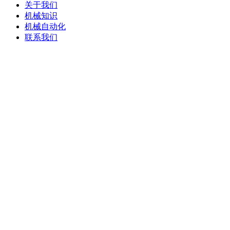
关于我们
机械知识
机械自动化
联系我们