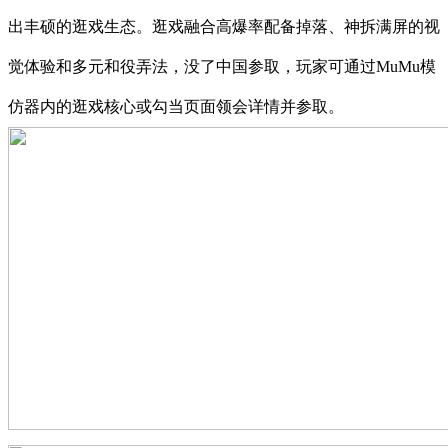
出丰硕的逛戏生态。逛戏融合高爆率配备掉落、神拆满屏的视
觉体验和多元和役弄法，没了中国参取，玩家可通过MuMu模
仿器内的逛戏核心或勾当页面领会详情并参取。