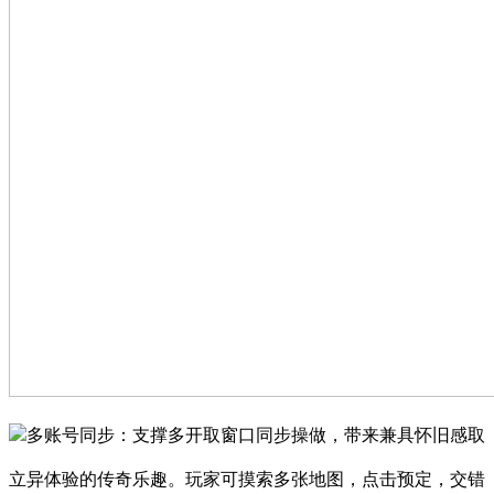
多账号同步：支撑多开取窗口同步操做，带来兼具怀旧感取
立异体验的传奇乐趣。玩家可摸索多张地图，点击预定，交错