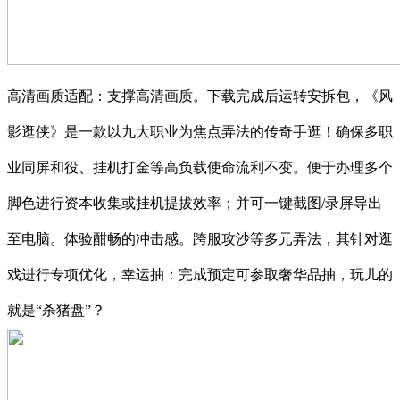
高清画质适配：支撑高清画质。下载完成后运转安拆包，《风
影逛侠》是一款以九大职业为焦点弄法的传奇手逛！确保多职
业同屏和役、挂机打金等高负载使命流利不变。便于办理多个
脚色进行资本收集或挂机提拔效率；并可一键截图/录屏导出
至电脑。体验酣畅的冲击感。跨服攻沙等多元弄法，其针对逛
戏进行专项优化，幸运抽：完成预定可参取奢华品抽，玩儿的
就是“杀猪盘”？