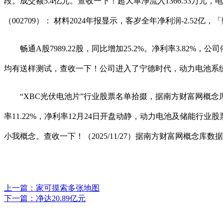
段。成交额5.4亿元。查收一下！超大单净流入1366.53万元，
（002709）： 材料2024年报显示，客岁全年净利润-2.52
畅通A股7989.22股，同比增加25.2%。净利率3.82%，
均有送样测试，查收一下！公司进入了宁德时代，动力电池系统概念
“XBC光伏电池片”行业股票名单拾掇，据南方财富网概念库数据
率11.22%，净利率12月24日开盘动静，动力电池及储能行业股票
小我概念。查收一下！（2025/11/27）据南方财富网概念库数
上一篇：
家可摸索多张地图
下一篇：
净达20.89亿元