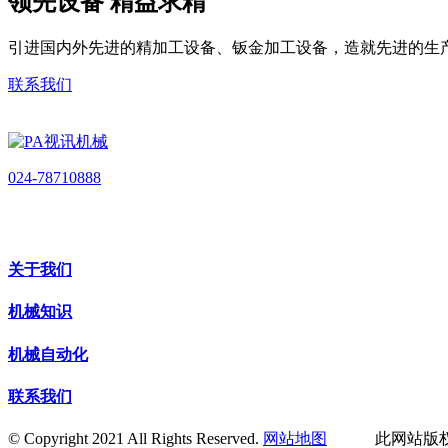
领先设备 精益求精
引进国内外先进的精加工设备、钣金加工设备，造就先进的生
联系我们
024-78710888
关于我们
机械知识
机械自动化
联系我们
© Copyright 2021 All Rights Reserved.
网站地图
此网站版权归