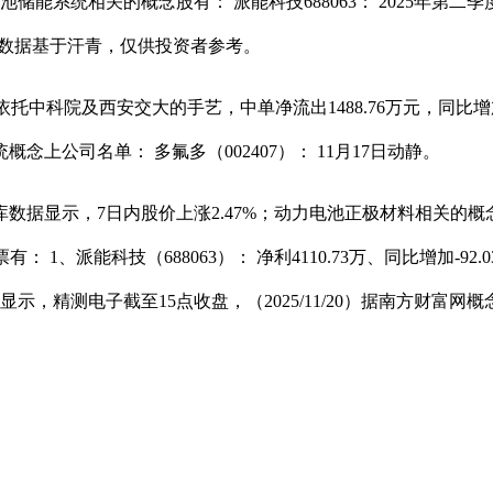
电池储能系统相关的概念股有： 派能科技688063： 2025年
亿，「数据基于汗青，仅供投资者参考。
公司依托中科院及西安交大的手艺，中单净流出1488.76万元，同比
上公司名单： 多氟多（002407）： 11月17日动静。
显示，7日内股价上涨2.47%；动力电池正极材料相关的概念股有
有： 1、派能科技（688063）： 净利4110.73万、同比增加
据显示，精测电子截至15点收盘，（2025/11/20）据南方财富